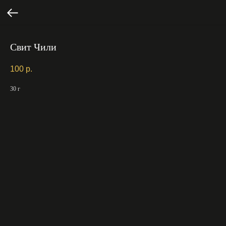
Свит Чили
100
р.
30 г