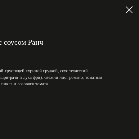
c соусом Ранч
й хрустящей куриной грудкой, соус техасский
шри-рачи и лука фри), свежий лист романо, томатная
 пиклз и розового томата.